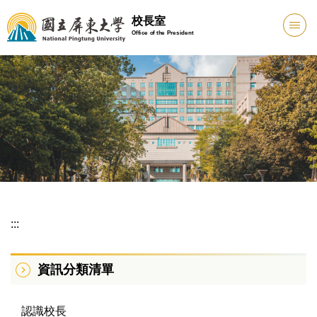
跳
校長室
到
Office of the President
主
要
內
容
區
:::
資訊分類清單
認識校長