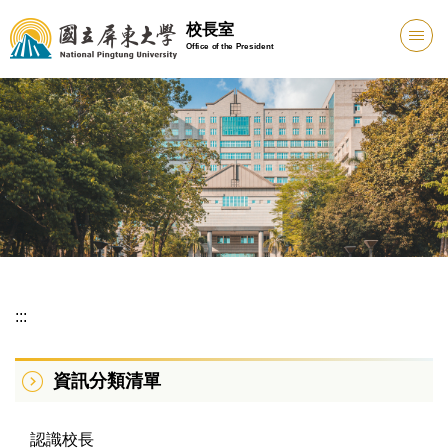
跳
校長室
到
Office of the President
主
要
內
容
區
:::
資訊分類清單
認識校長